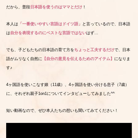
だから、普段
日本語を使うのはママとだけ
！
本人は
「一番使いやすい言語はドイツ語」
と言っているので、日本語
は
自分を表現するのにベストな言語ではない
はず…
でも、子どもたちの日本語の育て方を
ちょっと工夫するだけ
で、日本
語がムリなく自然に
【
自分の意見を伝えるためのアイテム】
になりま
す♪
4ヶ国語を使いこなす娘（11歳）、4ヶ国語を使い分ける息子（7歳）
に、それぞれ親子1on1についてインタビューしてみました^^
短い動画なので、ぜひ本人たちの想いも聞いてみてください！