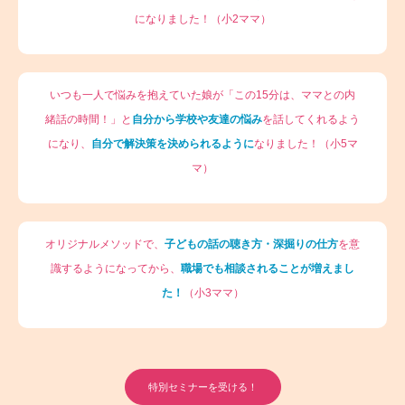
になりました！（小2ママ）
いつも一人で悩みを抱えていた娘が「この15分は、ママとの内
緒話の時間！」と
自分から学校や友達の悩み
を話してくれるよう
になり、
自分で解決策を決められるように
なりました！（小5マ
マ）
オリジナルメソッドで、
子どもの話の聴き方・深掘りの仕方
を意
識するようになってから、
職場でも相談されることが増えまし
た！
（小3ママ）
特別セミナーを受ける！