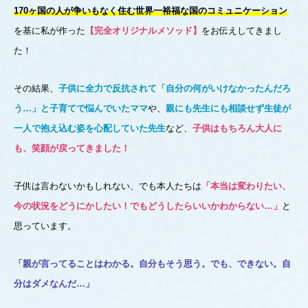
170ヶ国の人が争いもなく住む世界一裕福な国のコミュニケーション
を基に私が作った
【完全オリジナルメソッド】
をお伝えしてきまし
た！
その結果、
子供に全力で反抗されて「自分の何がいけなかったんだろ
う…」と子育てで悩んでいたママ
や、
親にも先生にも相談せず生徒が
一人で抱え込む姿を心配していた先生
など、
子供はもちろん大人に
も、笑顔が戻ってきました！
子供は言わないかもしれない、でも本人たちは
「本当は変わりたい、
今の状況をどうにかしたい！でもどうしたらいいかわからない…」
と
思っています。
「親が言ってることはわかる。自分もそう思う。でも、できない。自
分はダメなんだ…」