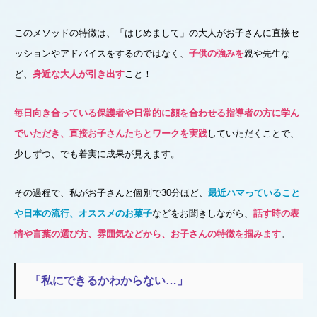
このメソッドの特徴は、「はじめまして」の大人がお子さんに直接セ
ッションやアドバイスをするのではなく、
子供の強みを
親や先生な
ど、
身近な大人が引き出す
こと！
毎日向き合っている保護者や日常的に顔を合わせる指導者の方に学ん
でいただき、直接お子さんたちとワークを実践
していただくことで、
少しずつ、でも着実に成果が見えます。
その過程で、私がお子さんと個別で30分ほど、
最近ハマっていること
や日本の流行、オススメのお菓子
などをお聞きしながら、
話す時の表
情や言葉の選び方、雰囲気などから、お子さんの特徴を掴みます
。
「私にできるかわからない…」