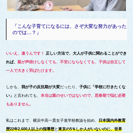
「こんな子育てになるには、さぞ大変な努力があった
のでは…？」
いいえ、違うんです！
正しい方法で、大人が子供に関わることができ
れば、
親が声掛けしなくても、不安にならなくても、子供は自立して
一人で大きく羽ばたけます。
しかも、
我が子の反抗期が大変
だったり、
子供に「学校に行きたくな
い」
と言われても、
本当は親のせいではないので、思春期で悩む必要
もありません。
私はこれまで、横浜中高一貫女子進学校教諭を始め、
日本国内外教育
歴22年2,600人以上の指導歴
と
東京の5％しか人がいないのに、世界