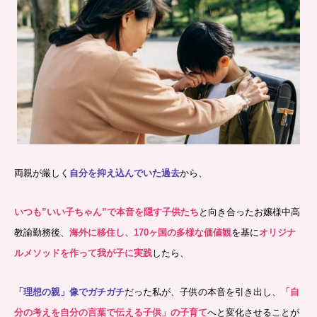
両親が厳しく
自分を抑え込んでいた過去
から、
いつも”いい子ちゃん”
で本音を隠す子供たち
と向き合ったお嬢様中高
教諭勤務後、
海外に
移住し、170ヶ国の多様な価値観
を基に
オリジナ
ルメソッドを作って我が子に実践
したら、
「理想の親」像でガチガチ
だった私が、
子供の本音を引き出し、
「自
分の考えを自分の言葉で伝える子供」の子育て
へと変化させることが