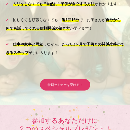
✔︎
ムリをしなくても “自然に” 子供が自立する方法
がわかります！
✔︎
忙しくても頑張らなくても、
週1回15分
で、お子さんが
自分から
何でも話してくれる信頼関係の築き方
が学べます！
✔︎
仕事や家事と両立
しながら、
たった3ヶ月で子供との関係改善がで
きるステップ
が手に入ります！
特別セミナーを受ける！
参加するあなただけに
２つのスペシャルプレゼント！