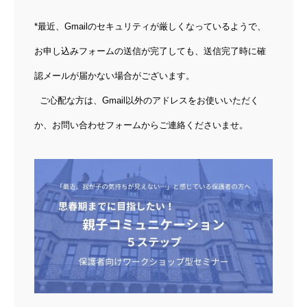
*最近、Gmailのセキュリティが厳しくなっているようで、
お申し込みフォームの送信が完了しても、送信完了時に確
認メールが届かない場合がございます。
動画プレゼントのお知らせ
ご心配な方は、Gmail以外のアドレスをお使いいただく
親子1on1メソッドとは？
か、お問い合わせフォームからご連絡くださいませ。
スピーチキッズ講座とは
プロフィール
ルクセンブルク発！珍獣の日々のツブヤキ(blog)
よくあるご質問
受講生専用ページ
お問い合わせ
プライバシーポリシー・免責事項