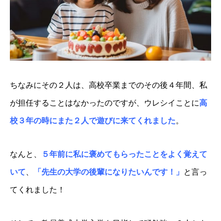
よくあるご質問
受講生専用ページ
お問い合わせ
プライバシーポリシー・免責事項
ちなみにその２人は、高校卒業までのその後４年間、私
が担任することはなかったのですが、ウレシイことに
高
校３年の時にまた２人で遊びに来てくれました
。
なんと、
５年前に私に褒めてもらったことをよく覚えて
いて
、
「先生の大学の後輩になりたいんです！」
と言っ
てくれました！