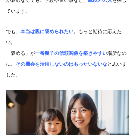
が褒めなくても、学校や習い事など、
親以外の人
を探し
ています。
でも、
本当は親に褒められたい
。もっと期待に応えた
い。
「褒める」が
一番
親子の信頼関係を築きやすい
場所なの
に、
その機会を活用しないのはもったいないな
と思いま
した。
動画プレゼントのお知らせ
親子1on1メソッドとは？
スピーチキッズ講座とは
プロフィール
ルクセンブルク発！珍獣の日々のツブヤキ(blog)