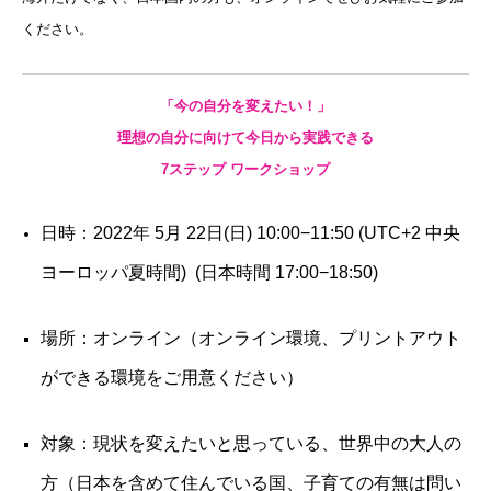
ください。
動画プレゼントのお知らせ
親子1on1メソッドとは？
「今の自分を変えたい！」
理想の自分に向けて今日から実践できる
スピーチキッズ講座とは
7ステップ ワークショップ
プロフィール
ルクセンブルク発！珍獣の日々のツブヤキ(blog)
日時：2022年 5月 22日(日) 10:00−11:50 (UTC+2 中央
よくあるご質問
ヨーロッパ夏時間) (日本時間 17:00−18:50)
受講生専用ページ
場所：オンライン（オンライン環境、プリントアウト
お問い合わせ
ができる環境をご用意ください）
プライバシーポリシー・免責事項
対象：現状を変えたいと思っている、世界中の大人の
方（日本を含めて住んでいる国、子育ての有無は問い