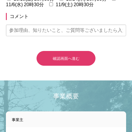
11/6(水) 20時30分
11/9(土) 20時30分
コメント
動画プレゼントのお知らせ
親子1on1メソッドとは？
スピーチキッズ講座とは
プロフィール
ルクセンブルク発！珍獣の日々のツブヤキ(blog)
よくあるご質問
受講生専用ページ
お問い合わせ
事業概要
プライバシーポリシー・免責事項
事業主