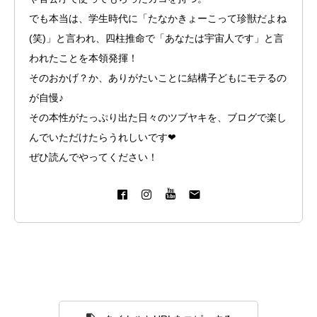
でも本当は、学生時代に「たなかきょーこって珍獣だよね
(笑)」と言われ、四柱推命で「あなたは宇宙人です」と言
われたことを本領発揮！
そのおかげ？か、ありがたいことに結構子どもにモテるの
が自慢♪
その本性がたっぷり出た日々のツブヤキを、ブログで楽し
んでいただけたらうれしいです❤︎
動画プレゼントのお知らせ
ぜひ読んでやってください！
親子1on1メソッドとは？
スピーチキッズ講座とは
プロフィール
ルクセンブルク発！珍獣の日々のツブヤキ(blog)
よくあるご質問
受講生専用ページ