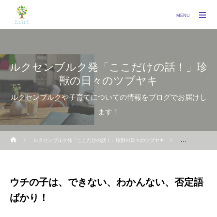
MENU
ルクセンブルク発「ここだけの話！」珍
獣の日々のツブヤキ
ルクセンブルクや子育てについての情報をブログでお届けし
ます！
ルクセンブルク発「ここだけの話！」珍獣の日々のツブヤキ
言いたいことが
ウチの子は、できない、わかんない、否定語
ばかり！