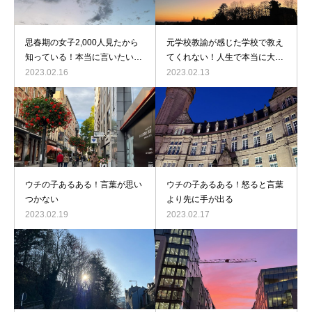
思春期の女子2,000人見たから
元学校教諭が感じた学校で教え
知っている！本当に言いたいこ
てくれない！人生で本当に大切
とは言わない
なこと
2023.02.16
2023.02.13
ウチの子あるある！言葉が思い
ウチの子あるある！怒ると言葉
つかない
より先に手が出る
2023.02.19
2023.02.17