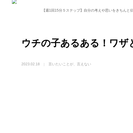
動画プレゼントのお知らせ
親子1on1メソッドとは？
【週1回15分５ステップ】自分の考えや思いをきちんと
ルクセンブルク
スピ
ルクセンブルク発「ここだけの話！」珍獣の日々のツブヤキ
言
ルク
受講生専用ページ
お問い合わせ
プライバシーポリシー・
ウチの子あるある！ワザ
2023.02.18
言いたいことが、言えない