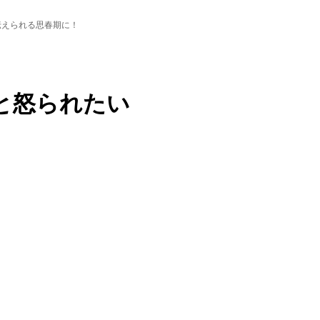
プロフィール
ルクセンブルク発！珍獣の日
伝えられる思春期に！
発「ここだけの話！」珍獣
ーチキッズ講座とは
いたいことが、言えない
ウチの子あるある！ワザと怒られたい
センブルクや子育てについての情報をブログでお届けし
免責事項
と怒られたい