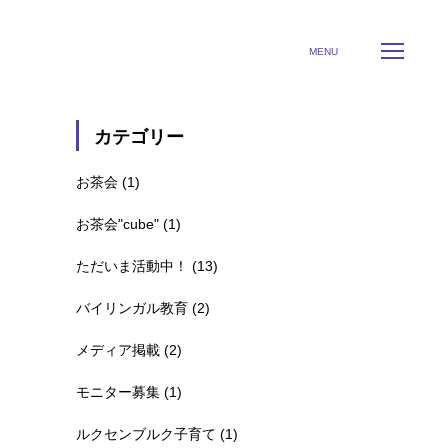
々のツブヤキ(blog)
よくあるご質問
の日々のツブヤキ
MENU
ます！
カテゴリー
お茶会
(1)
お茶会"cube"
(1)
ただいま活動中！
(13)
バイリンガル教育
(2)
メディア掲載
(2)
モニター募集
(1)
ルクセンブルク子育て
(1)