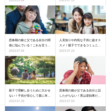
2023.05.09
2023.07.13
思春期の娘と父である自分の関
人見知りや内気な子供に超オス
係に悩んでいる！これを言うだ
スメ！親子でできるコミュニケ
けで親子関係が激変！
ーション力をUPさせる！方法
2023.07.04
2023.07.24
親子で理解し合うために欠かせ
思春期の娘が父である自分と話
ない！子供が安心して親に本音
したがらない！実は逆効果だっ
を打ち明ける！３つの重要ポイ
た！２つのこと
2023.07.28
2023.07.03
ント