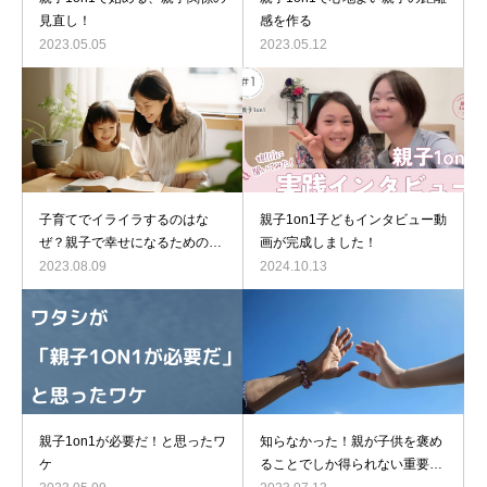
見直し！
感を作る
2023.05.05
2023.05.12
子育てでイライラするのはな
親子1on1子どもインタビュー動
ぜ？親子で幸せになるためのコ
画が完成しました！
ミュニケーション術
2023.08.09
2024.10.13
親子1on1が必要だ！と思ったワ
知らなかった！親が子供を褒め
ケ
ることでしか得られない重要な
こととは？