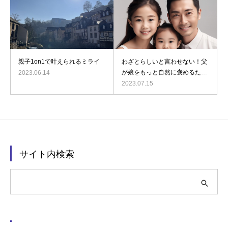
親子1on1で叶えられるミライ
わざとらしいと言わせない！父
が娘をもっと自然に褒めるため
2023.06.14
の必須スキル３選
2023.07.15
サイト内検索