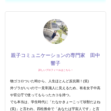
動画プレゼントのお知らせ
親子1on1メソッドとは？
親子コミュニケーションの専門家 田中
響子
スピーチキッズ講座とは
詳しいプロフィールはこちら ↑
プロフィール
物ゴコロついた時から、人生ほとんど反抗期！(笑)
ルクセンブルク発！珍獣の日々のツブヤキ(blog)
外ヅラがいいので一見常識人に見えるため、有名女子中高
よくあるご質問
や官公庁で使ってもらったカコを持つ。
受講生専用ページ
でも本当は、学生時代に「たなかきょーこって珍獣だよね
お問い合わせ
(笑)」と言われ、四柱推命で「あなたは宇宙人です」と言