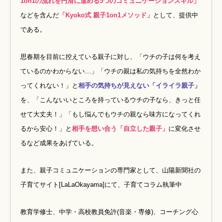
1on1の流れを円滑に進める5つのコミュニケーションスキル」
などを含んだ
「Kyoko式 親子1on1メソッド」
として、提供中
である。
思春期を目前に控えている親子に対し、
「ウチの子は何を考え
ているのかわからない…」
「ウチの親は私の気持ちを全然わか
ってくれない！」と
相手の気持ちが見えない
「イライラ親子」
を、
「こんないいところを持っているウチの子なら、きっと任
せて大丈夫！」
「もし悩んでもウチの親なら味方になってくれ
るから安心！」と
相手を想い合う「自立した親子」
に変化させ
るなど成果をあげている。
また、親子コミュニケーションの専門家として、
山陽新聞社の
子育てサイト[LaLaOkayama]にて、子育てコラム執筆中
教育学修士、中学・高校教員免許(音楽・専修)、
コーチング心