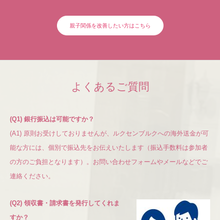
よくあるご質問
受講生専用ページ
親子関係を改善したい方はこちら
お問い合わせ
プライバシーポリシー・免責事項
よくあるご質問
(Q1) 銀行振込は可能ですか？
(A1) 原則お受けしておりませんが、ルクセンブルクへの海外送金が可
能な方には、個別で振込先をお伝えいたします（振込手数料は参加者
の方のご負担となります）。お問い合わせフォームやメールなどでご
連絡ください。
(Q2) 領収書・請求書を発行してくれま
すか？