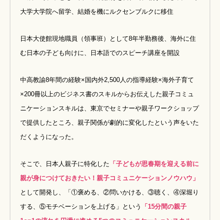
大学大学院へ留学、結婚を機にルクセンブルクに移住
日本大使館現地職員（領事班）として8年半勤務後、
海外に住
む日本の子ども向けに、日本語でのスピーチ講座を開設
中高教諭8年間の経験×国内外2,500人の指導経験×海外子育て
×200冊以上のビジネス書のスキルからお伝えした親子コミュ
ニケーションスキルは、
東京でセミナーや親子ワークショップ
で提供したところ、
親子関係が劇的に変化したという声をいた
だくようになった。
そこで、日本人親子に特化した
「子どもが思春期を迎える前に
親が身につけておきたい！
親子コミュニケーションノウハウ」
として開発し、
「①褒める、②問いかける、③聴く、④深堀り
する、⑤モチベーションを上げる」という
「15分間の親子