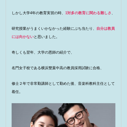
しかし大学4年の教育実習の時、
1対多の教育に関わる難しさ
、
研究授業がうまくいかなかった経験にぶち当たり、
自分は教員
には向かない
と思いました。
奇しくも翌年、大学の恩師の紹介で、
名門女子校である横浜雙葉中高の教員採用試験に合格、
修士２年で非常勤講師として勤めた後、音楽科教科主任として
着任。