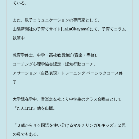
ている。
また、親子コミュニケーションの専門家として、
山陽新聞社の子育てサイト[LaLaOkayama]にて、子育てコラム
執筆中
教育学修士、中学・高校教員免許(音楽・専修)、
コーチング心理学協会認定・認知行動コーチ、
アサーション〈自己表現〉トレーニング ベーシックコース修
了
動画プレゼントのお知らせ
親子1on1メソッドとは？
大学院在学中、音楽之友社より中学生のクラス合唱曲として
スピーチキッズ講座とは
『たんぽぽ』他を出版。
プロフィール
「３歳から４ヶ国語を使い分けるマルチリンガルキッズ」２児
ルクセンブルク発！珍獣の日々のツブヤキ(blog)
の母でもある。