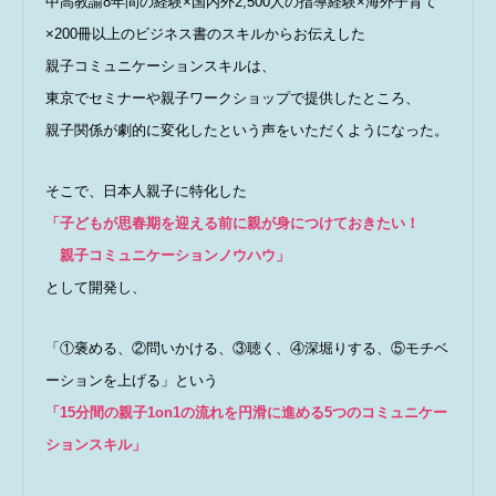
中高教諭8年間の経験×国内外2,500人の指導経験×海外子育て
×200冊以上のビジネス書のスキルからお伝えした
親子コミュニケーションスキルは、
東京でセミナーや親子ワークショップで提供したところ、
親子関係が劇的に変化したという声をいただくようになった。
そこで、日本人親子に特化した
「子どもが思春期を迎える前に親が身につけておきたい！
親子コミュニケーションノウハウ」
として開発し、
「①褒める、②問いかける、③聴く、④深堀りする、⑤モチベ
ーションを上げる」という
「15分間の親子1on1の流れを円滑に進める5つのコミュニケー
ションスキル」