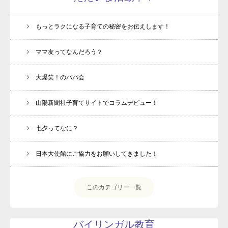
動画プレゼントのお知らせ
親子1on1メソッドとは？
もっとラクになる子育ての秘密をお伝えします！
スピーチキッズ講座とは
ママ友ってなんだろう？
プロフィール
大爆笑！のパパ会
ルクセンブルク発！珍獣の日々のツブヤキ(blog)
よくあるご質問
山陽新聞社子育てサイトでコラムデビュー！
受講生専用ページ
七夕ってなに？
お問い合わせ
日本大使館にご協力をお願いしてきました！
プライバシーポリシー・免責事項
このカテゴリー一覧
バイリンガル教育