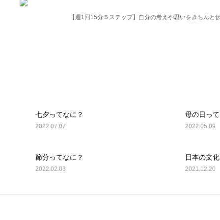
動画プレゼントのお知らせ
親子1on1メソッドとは？
【週1回15分５ステップ】自分の考えや思いをきちんと
ルクセンブルク
スピ
ルクセンブルク発「ここだけの話！」珍獣の日々のツブヤキ
日
ルク
受講生専用ページ
お問い合わせ
プライバシーポリシー・
七夕ってなに？
母の日って
2022.07.07
2022.05.09
節分ってなに？
日本の文化
2022.02.03
2021.12.20