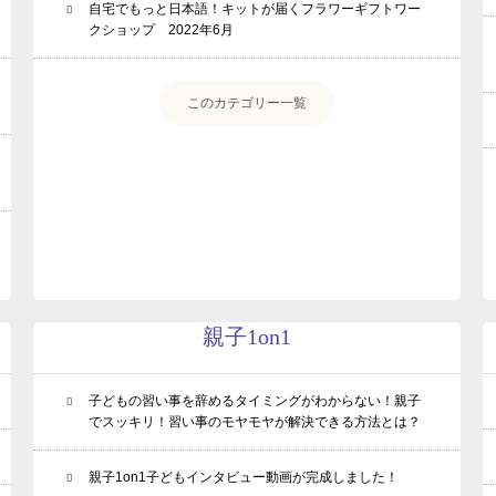
自宅でもっと日本語！キットが届くフラワーギフトワー
クショップ 2022年6月
このカテゴリー一覧
動画プレゼントのお知らせ
親子1on1メソッドとは？
スピーチキッズ講座とは
プロフィール
ルクセンブルク発！珍獣の日々のツブヤキ(blog)
よくあるご質問
親子1on1
受講生専用ページ
子どもの習い事を辞めるタイミングがわからない！親子
お問い合わせ
でスッキリ！習い事のモヤモヤが解決できる方法とは？
プライバシーポリシー・免責事項
親子1on1子どもインタビュー動画が完成しました！