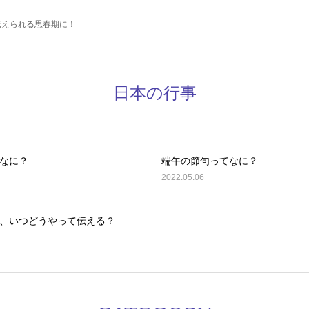
プロフィール
ルクセンブルク発！珍獣の日
伝えられる思春期に！
発「ここだけの話！」珍獣
ーチキッズ講座とは
本の行事
センブルクや子育てについての情報をブログでお届けし
免責事項
日本の行事
なに？
端午の節句ってなに？
2022.05.06
、いつどうやって伝える？