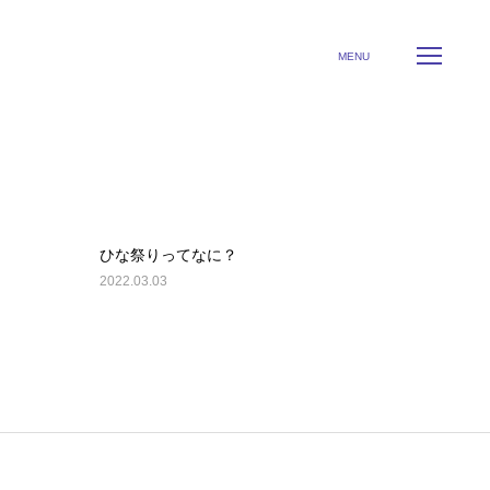
々のツブヤキ(blog)
よくあるご質問
の日々のツブヤキ
MENU
ます！
ひな祭りってなに？
2022.03.03