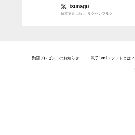
繋 -tsunagu-
日本文化広報 in ルクセンブルク
動画プレゼントのお知らせ
親子1on1メソッドとは？