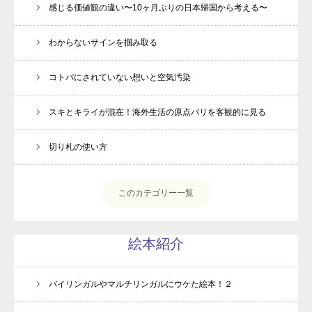
感じる価値観の違い〜10ヶ月ぶりの日本帰国から考える〜
よくあるご質問
わからないサインを掴み取る
受講生専用ページ
お問い合わせ
コトバにされていない想いと空気汚染
プライバシーポリシー・免責事項
スキとキライが混在！海外生活の原点パリを客観的に見る
切り札の使い方
このカテゴリー一覧
絵本紹介
バイリンガルやマルチリンガルにウケた絵本！２