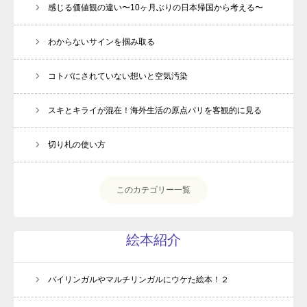
感じる価値観の違い〜10ヶ月ぶりの日本帰国から考える〜
よくあるご質問
わからないサインを掴み取る
受講生専用ページ
お問い合わせ
コトバにされていない想いと空気汚染
プライバシーポリシー・免責事項
スキとキライが混在！海外生活の原点パリを客観的に見る
切り札の使い方
このカテゴリー一覧
絵本紹介
バイリンガルやマルチリンガルにウケた絵本！２